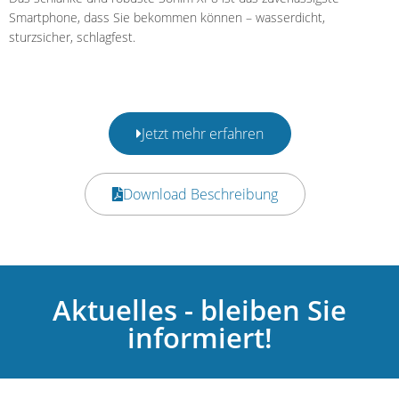
Smartphone, dass Sie bekommen k
ö
n
nen –
wasserdicht,
s
tur
z
sicher, s
chlagfest.
Jetzt mehr erfahren
Download Beschreibung
Aktuelles - bleiben Sie
informiert!