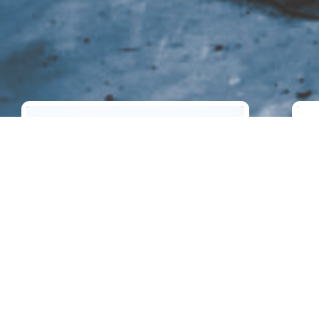
LIV PNA
LI
WLAN-basierte Personen-Notsignal-
Mit 