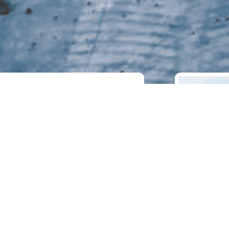
V Integration
Das Un
der Lösung LIV Integration sind
Der Schwerp