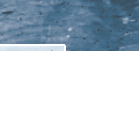
ternehmen
unkt der LIV tec GmbH