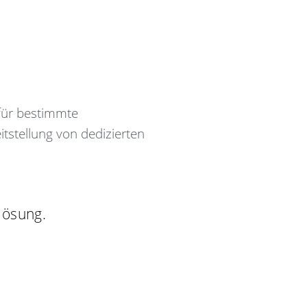
für bestimmte
stellung von dedizierten
slösung.
.